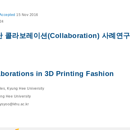
Accepted
15 Nov 2016
124
콜라보레이션(Collaboration) 사례연
borations in 3D Printing Fashion
iles, Kyung Hee University
yung Hee University
ysyoo@khu.ac.kr