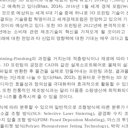
search)는 3D 프린터와 적용 재료의 판매 규모가 2014년 7,500만
라고 예측하고 있다(
Bhas, 2014
). 2016년 1월 세계 경제 포럼(Wor
킬 것으로 예상되는 세계 6대 기술 중에 하나로 3D 프린팅 기술이
 연결되는 기술융합 혁명이라고 세계경제포럼은 전망하고 있으며 기존
것이라 예상하고 있다. 또한 3D 프린팅은 2022년에 본격적으로
25년에는 소비재 관련 제조기술의 혁신을 가져오게 될 것이라고
 미래에 대한 전망과 타 산업의 영향력에 대한 기대는 매우 크다고 할
Printing-Finishing의 과정을 거치는데 적층방식이나 재료에 따
. 3D 프린팅의 공정은 CAD와 같은 설계소프트웨어로 물체의 
L파일로 변환한 후 물건을 실제로 만들어내는 프린팅 과정, 결과물
하는 3단계로 나눌 수 있다(
Han, 2013
). 컴퓨터로 구현하는 3D
 디자인 효율성과 창의성을 극대화하여 효과적으로 활용할 수 있
다. 또한 전통적인 제조방식과는 달리 다품종 소량생산에 최적화되
 니즈를 충족시켜 줄 수 있을 것이다.
식에 따라 분류할 수 있으며 일반적으로 조형방식에 따른 분류가 
 방식(SLS: Selective Laser Sintering), 광경화 수지 
, 용융수지 압출 조형 방식(FDM: Fused Deposition Modeling), 마스
g), 폴리젯 방식(Polyjet: Photopolymer Jetting Technology), 