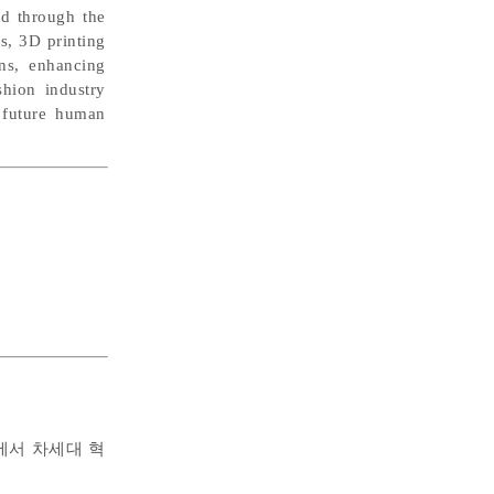
ed through the
is, 3D printing
ons, enhancing
shion industry
s future human
에서 차세대 혁