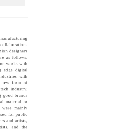
 manufacturing
collaborations
hion designers
re as follows.
hion works with
g edge digital
ndustries with
 a new form of
tech industry.
ng good brands
al material or
y were mainly
sed for public
rs and artists,
ists, and the