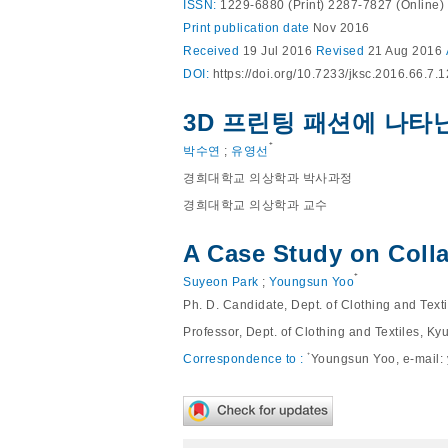
ISSN:
1229-6880 (Print) 2287-7827 (Online)
Print
publication date
Nov 2016
Received
19 Jul 2016
Revised
21 Aug 2016
DOI:
https://doi.org/10.7233/jksc.2016.66.7.
3D 프린팅 패션에 나타난 
⁺
박수연
;
유영선
경희대학교 의상학과 박사과정
경희대학교 의상학과 교수
A Case Study on Colla
⁺
Suyeon Park
;
Youngsun Yoo
Ph. D. Candidate, Dept. of Clothing and Text
Professor, Dept. of Clothing and Textiles, K
⁺
Correspondence to :
Youngsun Yoo, e-mail: