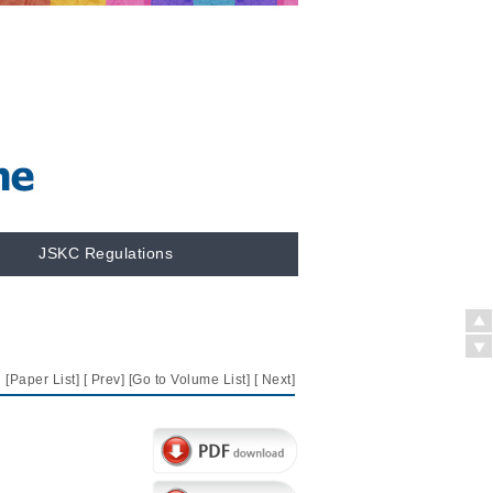
JSKC Regulations
[
Paper List
] [
Prev
] [
Go to Volume List
] [
Next
]