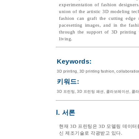
experimentation of fashion designers.
union of the artistic 3D modeling tech
fashion can graft the cutting edge 
pacesetting images, and in the fashi
through the support of 3D printing 
living.
Keywords:
3D printing
,
3D printing fashion
,
collaboratio
키워드:
3D 프린팅
,
3D 프린팅 패션
,
콜라보레이션
,
콜라
Ⅰ. 서론
현재 3D 프린팅은 3D 모델링 데이
신 제조기술로 각광받고 있다.