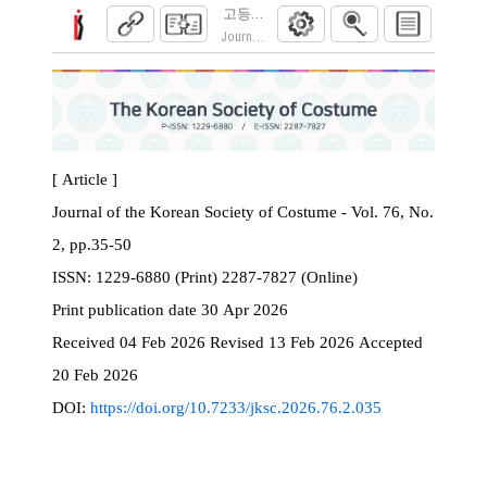
고등학교 교육과정 변화에 따른 전통 복식 
Journal of the Korean Society of Costume. 2026
[ Article ]
Journal of the Korean Society of Costume - Vol. 76, No.
2, pp.35-50
ISSN:
1229-6880 (Print) 2287-7827 (Online)
Print
publication date
30 Apr 2026
Received
04 Feb 2026
Revised
13 Feb 2026
Accepted
20 Feb 2026
DOI:
https://doi.org/10.7233/jksc.2026.76.2.035