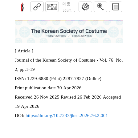
메종 스키아파렐리 컬렉션의 미적 특성 도출
Journal of the Korean Society of Costume. 2026
[ Article ]
Journal of the Korean Society of Costume - Vol. 76, No.
2, pp.1-19
ISSN:
1229-6880 (Print) 2287-7827 (Online)
Print
publication date
30 Apr 2026
Received
26 Nov 2025
Revised
26 Feb 2026
Accepted
19 Apr 2026
DOI:
https://doi.org/10.7233/jksc.2026.76.2.001